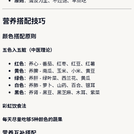
原则
：清淡为主、不过饱、早点吃
营养搭配技巧
颜色搭配原则
五色入五脏（中医理论）
红色
：养心 - 番茄、红枣、红豆、红薯
黄色
：养脾 - 南瓜、玉米、小米、黄豆
绿色
：养肝 - 绿叶菜、西兰花、黄瓜
白色
：养肺 - 萝卜、山药、百合、银耳
黑色
：养肾 - 黑豆、黑芝麻、木耳、紫菜
彩虹饮食法
每天尽量吃够5种颜色的蔬果
营养互补搭配