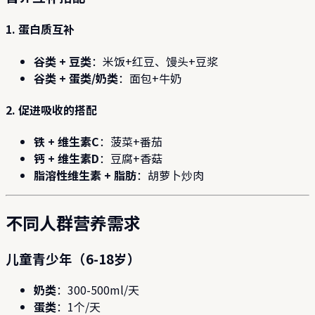
1. 蛋白质互补
谷类 + 豆类
：米饭+红豆、馒头+豆浆
谷类 + 蛋类/奶类
：面包+牛奶
2. 促进吸收的搭配
铁 + 维生素C
：菠菜+番茄
钙 + 维生素D
：豆腐+香菇
脂溶性维生素 + 脂肪
：胡萝卜炒肉
不同人群营养需求
儿童青少年（6-18岁）
奶类
：300-500ml/天
蛋类
：1个/天